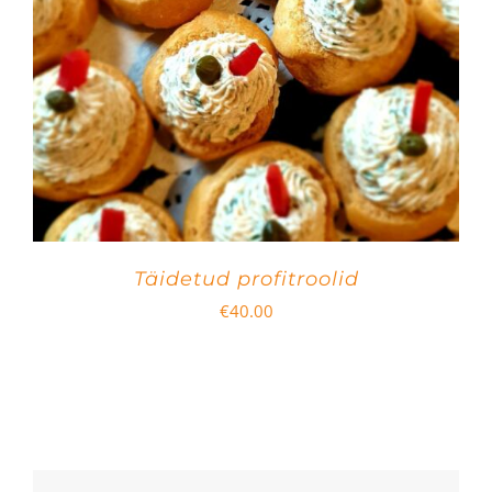
Täidetud profitroolid
€
40.00