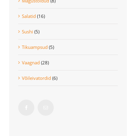
Magustoidud
(8)
Salatid
(16)
Sushi
(5)
Tikuampsud
(5)
Vaagnad
(28)
Võileivatordid
(6)