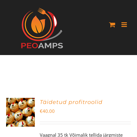
Skip
to
content
Täidetud profitroolid
€
40.00
Vaagnal 35 tk Võimalik tellida järgmiste