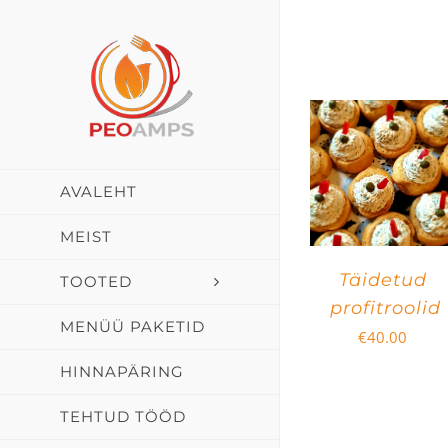
Skip
to
content
AVALEHT
MEIST
Täidetud
TOOTED
profitroolid
MENÜÜ PAKETID
€
40.00
HINNAPÄRING
TEHTUD TÖÖD