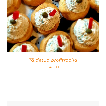
Täidetud profitroolid
€
40.00