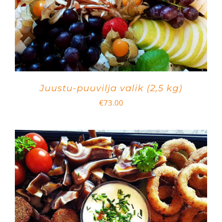
Juustu-puuvilja valik (2,5 kg)
€
73.00