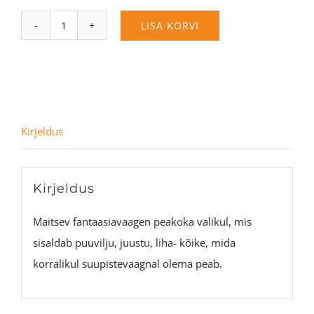
Fantaasiavaagen
LISA KORVI
kogus
Kirjeldus
Kirjeldus
Maitsev fantaasiavaagen peakoka valikul, mis
sisaldab puuvilju, juustu, liha- kõike, mida
korralikul suupistevaagnal olema peab.