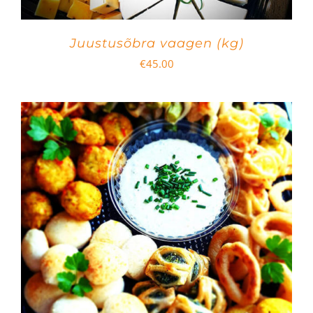
Juustusõbra vaagen (kg)
€
45.00