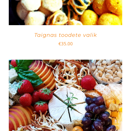
Taignas toodete valik
€
35.00