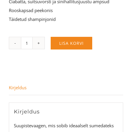
Ciabatta, suitsuvorsti ja sinihallitusjuustu ampsud
Rooskapsad peekonis
Täidetud shampinjonid
Suveõhtu
LISA KORVI
vaagen
kogus
Kirjeldus
Kirjeldus
Suupistevaagen, mis sobib ideaalselt sumedateks