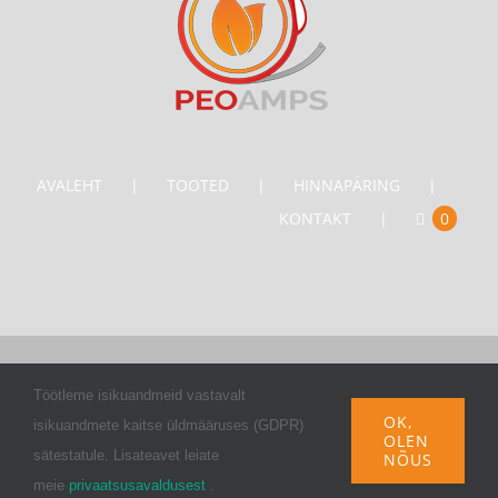
AVALEHT
TOOTED
HINNAPÄRING
KONTAKT
0
Vihmategija
| Copyright © 2019. All Rights Reserved.
Töötleme isikuandmeid vastavalt
OK,
isikuandmete kaitse üldmääruses (GDPR)
OLEN
sätestatule. Lisateavet leiate
NÕUS
Facebook
meie
privaatsusavaldusest
.