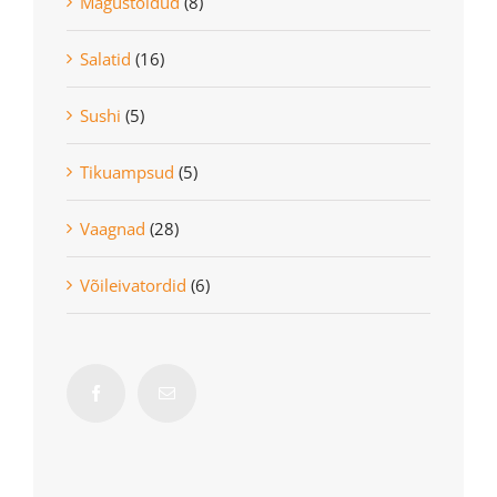
Magustoidud
(8)
Salatid
(16)
Sushi
(5)
Tikuampsud
(5)
Vaagnad
(28)
Võileivatordid
(6)