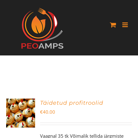
Skip
to
content
Täidetud profitroolid
€
40.00
Vaagnal 35 tk Võimalik tellida järgmiste